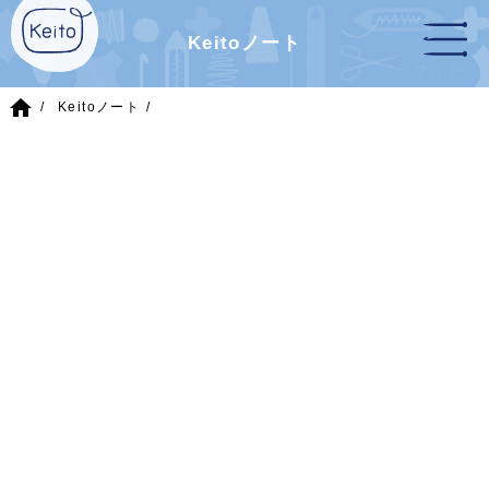
Keitoノート
home
Keitoノート
2022/2/27
(日)
イベント
3/25 Fri.-4/3 Sun.『春のキットフェア♪』