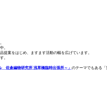
。
中。
品提案をはじめ、ますます活動の幅を広げています。
す。
ル 佐倉編物研究所 浅草橋臨時出張所～」
のテーマでもある「