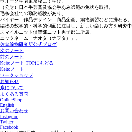
ヴォーグ学園東京校にて学び、
（公財）日本手芸普及協会手あみ師範の免状を取得。
毛糸会社での勤務経験があり、
バイヤー、作品デザイン、商品企画、編物講習などに携わる。
編物の数学的・科学的側面に注目し、新しい楽しみ方を研究中
スマイルニット倶楽部ニット男子部に所属。
ニックネーム「ナオタ（ナヲタ）」。
佐倉編物研究所公式ブログ
次のノート
前のノート
Keitoノート TOPにもどる
Keitoノート
ワークショップ
お知らせ
糸について
よくある質問
OnlineShop
English
お問い合わせ
Instagram
Twitter
Facebook