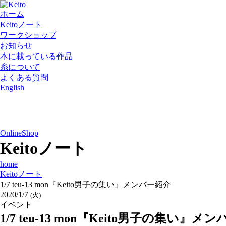
ホーム
Keitoノート
ワークショップ
お知らせ
本に載っている作品
糸について
よくある質問
English
OnlineShop
Keitoノート
home
Keitoノート
1/7 teu-13 mon『Keito男子の集い』メンバー紹介
2020/1/7
(火)
イベント
1/7 teu-13 mon『Keito男子の集い』メ