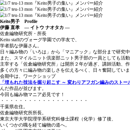
Keito男子 Profile
伊藤 直孝 ― イトウ ナオタカ ―
佐倉編物研究所・所長
Keito staffのヴォーグ学園での学友で、
学者肌な伊藤さん。
日々編み物の「いろは」から「マニアック」な部分まで研究中
また、スマイルニット倶楽部ニット男子部の一員としても活動
主宰する「佐倉編物研究所」は開所２年が過ぎ、講師活動、作
多くの方々に編み物の楽しさを伝えるべく、日々奮闘していま
会期中は、ワークショップ
「埋もれた技法を掘り起こす ～ 変わりアフガン編みのストー
んだ作品が並びます。
今回も編み物マニア必見です！
・・・・・・・・・・・・・・・・・・・
千葉県在住。
佐倉編物研究所所長。
東京大学大学院理学系研究科修士課程（化学）修了後、
いくつかの職を経て編物の道へ。