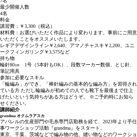
7名
最少開催人数
4名
料金
講習費：￥3,300（税込）
材料費：お選びいただく作品により変わります。事前にご用意
いただくことをオススメいたします。
レギアデザインライン￥2,640、アマノチャスキ￥2,200、ユニ
ークフィンガリング￥3,575など
持ち物
輪針80㎝ 1号（5本針もOK）、段数マーカー数個、とじ針、
筆記用具
参加に必要なスキル
「輪編み」ができ、「棒針編みの基本的な編み方」を習得され
ている方 ただし輪編みが初めての人でも靴下を最後まで仕上
げたいという気持ちがある方はどうぞ。 ※ご予約時にお知ら
せください。
講師紹介
grandma オクムラアスカ
アパレルの生産部門や毛糸専門店勤務を経て、2023年より手仕
事ワークショップ活動『grandma』をスタート。
東京、千葉、茨城などで編み物の他、縫い物などのワークショ