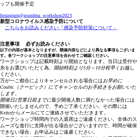
ップも開催予定
Instagram@grandma_workshop2023
新型コロナウイルス感染予防について
こちらをお読みください「感染予防対策について」
注意事項
必ずお読みください
以下の内容が基本となりますが、開催内容などにより異なる事項もございま
す。各ワークショップの注意事項を合わせてご確認ください。
ワークショップは記載時刻より開始となります。当日は受付や
糸をお選びいただく為、
開始時刻より5分～10分程早く
お越し
ください。
万が一ご都合によりキャンセルされる場合には
お早めに
Coubic（クービック）にてキャンセルのお手続きをお願いいた
します。
開催日2営業日前までに
最少開催人数に満たなかった場合には
開催いたしませんので、予めご了承ください。その際には
Keitoからメールにてご連絡させていただきます。
ワークショップ時間内での入退席はご遠慮ください。全体のス
ムーズな進行に支障が出る場合がございますので、時間が確保
できない場合、お申込みはご遠慮ください。