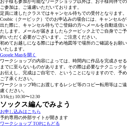
お子様も参加が可能なワークショップ以外は、お子様同伴での
ご参加は、ご遠慮いただいております。
定員に達したクラスではキャンセル待ちでの受付となります。
Coubic（クービック）でのお申込みの場合には、キャンセルが
出た際に、キャンセル待ちでご登録の方へメールを自動送信い
たします。メールが届きましたらクービック上でご自身でご予
約いただく必要がございます。ご注意ください。
初めてお越しになる際には予め地図等で場所のご確認をお願い
いたします。
Google Mapを開く
ワークショップの内容によっては、時間内に作品を完成させる
までに至らないものがあります。その際は必要なテクニックを
お伝えし、完成はご自宅で、ということになりますので、予め
ご了承ください。
ワークショップ時にお渡しするレシピ等のコピー転用等はご遠
慮ください。
3/16
10:30〜12:30
(土)
ソックス編んでみよう
お申し込みはこちら
予約専用の外部サイトが開きます
ワークショップ TOPにもどる