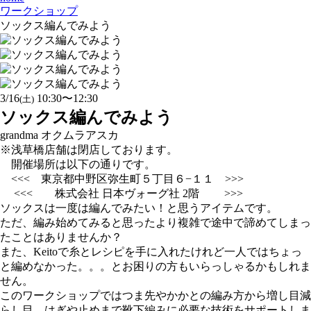
ワークショップ
ソックス編んでみよう
3/16
10:30〜12:30
(土)
ソックス編んでみよう
grandma オクムラアスカ
※浅草橋店舗は閉店しております。
開催場所は以下の通りです。
<<< 東京都中野区弥生町５丁目６−１１ >>>
<<< 株式会社 日本ヴォーグ社 2階 >>>
ソックスは一度は編んでみたい！と思うアイテムです。
ただ、編み始めてみると思ったより複雑で途中で諦めてしまっ
たことはありませんか？
また、Keitoで糸とレシピを手に入れたけれど一人ではちょっ
と編めなかった。。。とお困りの方もいらっしゃるかもしれま
せん。
このワークショップではつま先やかかとの編み方から増し目減
らし目、はぎや止めまで靴下編みに必要な技術をサポートしま