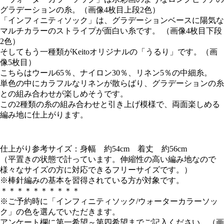
グラデーションの糸。（画像4枚目上段2色）
「インフィニティソック」は、グラデーションベースに陽気な
マルチカラーのストライプが面白い糸です。 （画像4枚目下段
2色）
そしてもう一種類がKeitoオリジナルの「うるり」です。（画
像5枚目）
こちらはウール65％、ナイロン30％、リネン5％の中細糸。
単色の中にカラフルなリネンが散らばり、グラデーションの糸
との組み合わせが楽しめそうです。
この2種類の糸の組み合わせと引き上げ模様で、両面楽しめる
編み地に仕上がります。
仕上がり参考サイズ：身幅 約54cm 着丈 約56cm
（平置きの状態で計っています。伸縮性の高い編み地なので
様々なサイズの方に対応できるフリーサイズです。）
※棒針編みの基本を習得されている方が対象です。
＊＊＊＊＊＊＊＊＊＊
※ご予約時に「インフィニティソック/ウォーターカラーソッ
ク」の色を選んでいただきます。
アンケート欄に第一希望～第四希望までご記入ください。（画