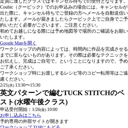
定員に達したクラスではキャンセル待ちでの受付となります。
Coubic（クービック）でのお申込みの場合には、キャンセルが
出た際に、キャンセル待ちでご登録の方へメールを自動送信い
たします。メールが届きましたらクービック上でご自身でご予
約いただく必要がございます。ご注意ください。
初めてお越しになる際には予め地図等で場所のご確認をお願い
いたします。
Google Mapを開く
ワークショップの内容によっては、時間内に作品を完成させる
までに至らないものがあります。その際は必要なテクニックを
お伝えし、完成はご自宅で、ということになりますので、予め
ご了承ください。
ワークショップ時にお渡しするレシピ等のコピー転用等はご遠
慮ください。
2/21
13:30〜15:30
(水)
英文パターンで編むTUCK STITCHのベ
スト(水曜午後クラス)
申込受付開始：1/26
10:00
(金)
お申し込みはこちら
予約専用の外部サイトが開きます
ワークショップ TOPにもどる