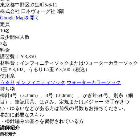
東京都中野区弥生町5-6-11
株式会社 日本ヴォーグ社 2階
Google Mapを開く
定員
10名
最少開催人数
2名
料金
講習費：￥3,850
材料費：インフィニティソックまたはウォーターカラーソック
1玉￥3,102、うるり1.5玉￥3,500（税込）
使用糸
うるり
インフィニティソック
ウォーターカラーソック
持ち物
棒針4号（3.3mm）、3号（3.0mm） 、かぎ針6/0号、別糸（細
目）、筆記用具、はさみ、定規またはメジャー ※手がきつ
い・ゆるいなどがある方は前後の号数もお持ちください。
参加に必要なスキル
・棒針編みの基本を習得されている方
講師紹介
西村知子