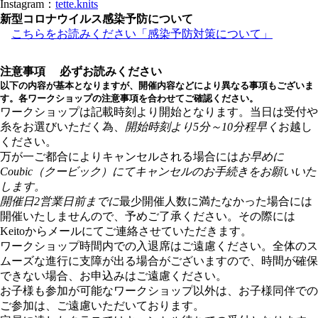
Instagram：
tette.knits
新型コロナウイルス感染予防について
こちらをお読みください「感染予防対策について」
注意事項
必ずお読みください
以下の内容が基本となりますが、開催内容などにより異なる事項もございま
す。各ワークショップの注意事項を合わせてご確認ください。
ワークショップは記載時刻より開始となります。当日は受付や
糸をお選びいただく為、
開始時刻より5分～10分程早く
お越し
ください。
万が一ご都合によりキャンセルされる場合には
お早めに
Coubic（クービック）にてキャンセルのお手続きをお願いいた
します。
開催日2営業日前までに
最少開催人数に満たなかった場合には
開催いたしませんので、予めご了承ください。その際には
Keitoからメールにてご連絡させていただきます。
ワークショップ時間内での入退席はご遠慮ください。全体のス
ムーズな進行に支障が出る場合がございますので、時間が確保
できない場合、お申込みはご遠慮ください。
お子様も参加が可能なワークショップ以外は、お子様同伴での
ご参加は、ご遠慮いただいております。