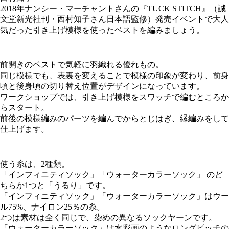
2018年ナンシー・マーチャントさんの『TUCK STITCH』（誠
文堂新光社刊・西村知子さん日本語監修）発売イベントで大人
気だった引き上げ模様を使ったベストを編みましょう。
前開きのベストで気軽に羽織れる優れもの。
同じ模様でも、表裏を変えることで模様の印象が変わり、前身
頃と後身頃の切り替え位置がデザインになっています。
ワークショップでは、引き上げ模様をスワッチで編むところか
らスタート。
前後の模様編みのパーツを編んでからとじはぎ、縁編みをして
仕上げます。
使う糸は、2種類。
「インフィニティソック」「ウォーターカラーソック」 のど
ちらか1つと「うるり」です。
「インフィニティソック」「ウォーターカラーソック」はウー
ル75%、ナイロン25％の糸。
2つは素材は全く同じで、染めの異なるソックヤーンです。
「ウォーターカラーソック」は水彩画のようなロングピッチの