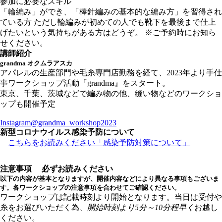
参加に必要なスキル
「輪編み」ができ、「棒針編みの基本的な編み方」を習得され
ている方 ただし輪編みが初めての人でも靴下を最後まで仕上
げたいという気持ちがある方はどうぞ。 ※ご予約時にお知ら
せください。
講師紹介
grandma オクムラアスカ
アパレルの生産部門や毛糸専門店勤務を経て、2023年より手仕
事ワークショップ活動『grandma』をスタート。
東京、千葉、茨城などで編み物の他、縫い物などのワークショ
ップも開催予定
Instagram@grandma_workshop2023
新型コロナウイルス感染予防について
こちらをお読みください「感染予防対策について」
注意事項
必ずお読みください
以下の内容が基本となりますが、開催内容などにより異なる事項もございま
す。各ワークショップの注意事項を合わせてご確認ください。
ワークショップは記載時刻より開始となります。当日は受付や
糸をお選びいただく為、
開始時刻より5分～10分程早く
お越し
ください。