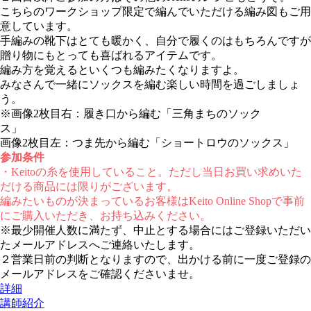
こちらのワークショップ限定で編んでいただける編み図もご用
意しています。
手編みの靴下はとても暖かく、自分で履くのはもちろんですが
贈り物にもとっても喜ばれるアイテムです。
編み方を覚えるといくつも編みたくなりますよ。
みなさんで一緒にソックスを編む楽しい時間を過ごしましょ
う。
※画像2枚目右：履き口から編む「三角まちのソック
画像2枚目左：つま先から編む「ショートロウのソックス」
参加条件
・Keitoの糸を使用していること。ただし当日お買い求めいた
だける商品には限りがございます。
編みたいものが決まっているお客様はKeito Online Shopで事前
にご購入いただき、お持ち込みください。
※最少開催人数に満たず、中止とする場合にはご登録いただい
たメールアドレスへご連絡いたします。
２営業日前の判断となりますので、出かける前に一度ご登録の
メールアドレスをご確認くださいませ。
詳細
講師紹介