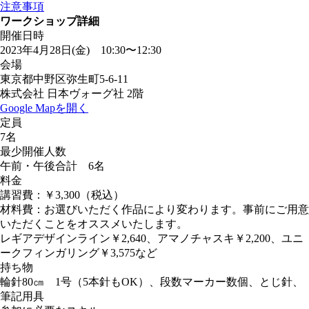
注意事項
ワークショップ詳細
開催日時
2023年4月28日(金) 10:30〜12:30
会場
東京都中野区弥生町5-6-11
株式会社 日本ヴォーグ社 2階
Google Mapを開く
定員
7名
最少開催人数
午前・午後合計 6名
料金
講習費：￥3,300（税込）
材料費：お選びいただく作品により変わります。事前にご用意
いただくことをオススメいたします。
レギアデザインライン￥2,640、アマノチャスキ￥2,200、ユニ
ークフィンガリング￥3,575など
持ち物
輪針80㎝ 1号（5本針もOK）、段数マーカー数個、とじ針、
筆記用具