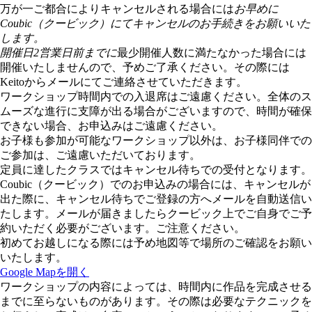
万が一ご都合によりキャンセルされる場合には
お早めに
Coubic（クービック）にてキャンセルのお手続きをお願いいた
します。
開催日2営業日前までに
最少開催人数に満たなかった場合には
開催いたしませんので、予めご了承ください。その際には
Keitoからメールにてご連絡させていただきます。
ワークショップ時間内での入退席はご遠慮ください。全体のス
ムーズな進行に支障が出る場合がございますので、時間が確保
できない場合、お申込みはご遠慮ください。
お子様も参加が可能なワークショップ以外は、お子様同伴での
ご参加は、ご遠慮いただいております。
定員に達したクラスではキャンセル待ちでの受付となります。
Coubic（クービック）でのお申込みの場合には、キャンセルが
出た際に、キャンセル待ちでご登録の方へメールを自動送信い
たします。メールが届きましたらクービック上でご自身でご予
約いただく必要がございます。ご注意ください。
初めてお越しになる際には予め地図等で場所のご確認をお願い
いたします。
Google Mapを開く
ワークショップの内容によっては、時間内に作品を完成させる
までに至らないものがあります。その際は必要なテクニックを