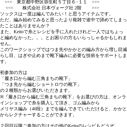
<<< 東京都中野区弥生町５丁目６−１１ >>>
<<< 株式会社 日本ヴォーグ社 2階 >>>
ソックスは一度は編んでみたい！と思うアイテムです。
ただ、編み始めてみると思ったより複雑で途中で諦めてしまっ
たことはありませんか？
また、Keitoで糸とレシピを手に入れたけれど一人ではちょっ
と編めなかった。。。とお困りの方もいらっしゃるかもしれま
せん。
このワークショップではつま先やかかとの編み方から増し目減
らし目、はぎや止めまで靴下編みに必要な技術をサポートしま
す。
初参加の方は
「履き口から編む三角まちの靴下」
「つま先から編むショートロウの靴下」
の２種類からお選びいただきます。
※『履き口から編む三角まちの靴下」をお選びの方は、オンラ
インショップで糸を購入して頂き、ゴム編みから
メリヤス編み（40段）までを編んできていただけると、かかと
からレクチャーすることができます。
２回目以降ご参加の方はその他のKeitoのレシピもどうぞ。