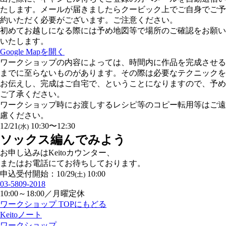
たします。メールが届きましたらクービック上でご自身でご予
約いただく必要がございます。ご注意ください。
初めてお越しになる際には予め地図等で場所のご確認をお願い
いたします。
Google Mapを開く
ワークショップの内容によっては、時間内に作品を完成させる
までに至らないものがあります。その際は必要なテクニックを
お伝えし、完成はご自宅で、ということになりますので、予め
ご了承ください。
ワークショップ時にお渡しするレシピ等のコピー転用等はご遠
慮ください。
12/21
10:30〜12:30
(水)
ソックス編んでみよう
お申し込みはKeitoカウンター、
またはお電話にてお待ちしております。
申込受付開始：10/29
10:00
(土)
03-5809-2018
10:00～18:00／月曜定休
ワークショップ TOPにもどる
Keitoノート
ワークショップ