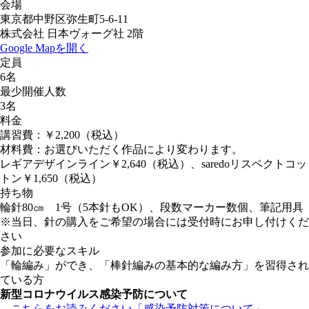
会場
東京都中野区弥生町5-6-11
株式会社 日本ヴォーグ社 2階
Google Mapを開く
定員
6名
最少開催人数
3名
料金
講習費：￥2,200（税込）
材料費：お選びいただく作品により変わります。
レギアデザインライン￥2,640（税込）、saredoリスペクトコッ
トン￥1,650（税込）
持ち物
輪針80㎝ 1号（5本針もOK）、段数マーカー数個、筆記用具
※当日、針の購入をご希望の場合には受付時にお申し付けくだ
さい
参加に必要なスキル
「輪編み」ができ、「棒針編みの基本的な編み方」を習得され
ている方
新型コロナウイルス感染予防について
こちらをお読みください「感染予防対策について」