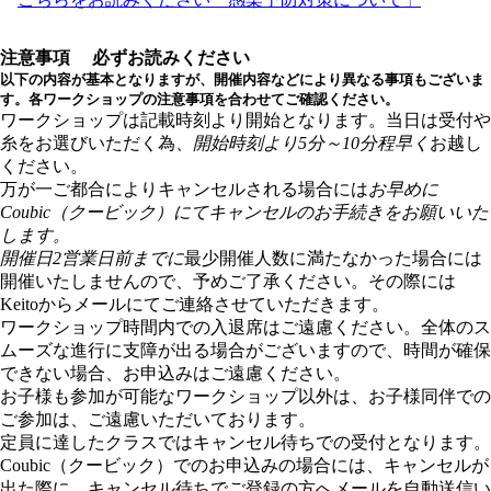
注意事項
必ずお読みください
以下の内容が基本となりますが、開催内容などにより異なる事項もございま
す。各ワークショップの注意事項を合わせてご確認ください。
ワークショップは記載時刻より開始となります。当日は受付や
糸をお選びいただく為、
開始時刻より5分～10分程早く
お越し
ください。
万が一ご都合によりキャンセルされる場合には
お早めに
Coubic（クービック）にてキャンセルのお手続きをお願いいた
します。
開催日2営業日前までに
最少開催人数に満たなかった場合には
開催いたしませんので、予めご了承ください。その際には
Keitoからメールにてご連絡させていただきます。
ワークショップ時間内での入退席はご遠慮ください。全体のス
ムーズな進行に支障が出る場合がございますので、時間が確保
できない場合、お申込みはご遠慮ください。
お子様も参加が可能なワークショップ以外は、お子様同伴での
ご参加は、ご遠慮いただいております。
定員に達したクラスではキャンセル待ちでの受付となります。
Coubic（クービック）でのお申込みの場合には、キャンセルが
出た際に、キャンセル待ちでご登録の方へメールを自動送信い