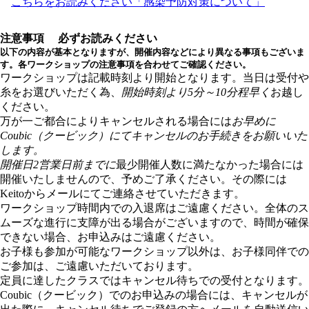
こちらをお読みください「感染予防対策について」
注意事項
必ずお読みください
以下の内容が基本となりますが、開催内容などにより異なる事項もございま
す。各ワークショップの注意事項を合わせてご確認ください。
ワークショップは記載時刻より開始となります。当日は受付や
糸をお選びいただく為、
開始時刻より5分～10分程早く
お越し
ください。
万が一ご都合によりキャンセルされる場合には
お早めに
Coubic（クービック）にてキャンセルのお手続きをお願いいた
します。
開催日2営業日前までに
最少開催人数に満たなかった場合には
開催いたしませんので、予めご了承ください。その際には
Keitoからメールにてご連絡させていただきます。
ワークショップ時間内での入退席はご遠慮ください。全体のス
ムーズな進行に支障が出る場合がございますので、時間が確保
できない場合、お申込みはご遠慮ください。
お子様も参加が可能なワークショップ以外は、お子様同伴での
ご参加は、ご遠慮いただいております。
定員に達したクラスではキャンセル待ちでの受付となります。
Coubic（クービック）でのお申込みの場合には、キャンセルが