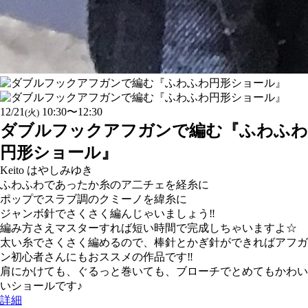
12/21
10:30〜12:30
(火)
ダブルフックアフガンで編む『ふわふわ
円形ショール』
Keito はやしみゆき
ふわふわであったか糸のア二チェを経糸に
ポップでスラブ調のクミーノを緯糸に
ジャンボ針でさくさく編んじゃいましょう‼
編み方さえマスターすれば短い時間で完成しちゃいますよ☆
太い糸でさくさく編めるので、棒針とかぎ針ができればアフガ
ン初心者さんにもおススメの作品です‼
肩にかけても、ぐるっと巻いても、ブローチでとめてもかわい
いショールです♪
詳細