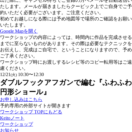
出た際に、キャンセル待ちでご登録の方へメールを自動送信い
たします。メールが届きましたらクービック上でご自身でご予
約いただく必要がございます。ご注意ください。
初めてお越しになる際には予め地図等で場所のご確認をお願い
いたします。
Google Mapを開く
ワークショップの内容によっては、時間内に作品を完成させる
までに至らないものがあります。その際は必要なテクニックを
お伝えし、完成はご自宅で、ということになりますので、予め
ご了承ください。
ワークショップ時にお渡しするレシピ等のコピー転用等はご遠
慮ください。
12/21
10:30〜12:30
(火)
ダブルフックアフガンで編む『ふわふわ
円形ショール』
お申し込みはこちら
予約専用の外部サイトが開きます
ワークショップ TOPにもどる
Keitoノート
ワークショップ
お知らせ