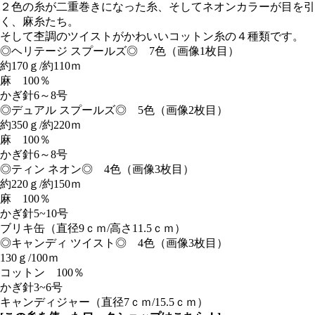
２色の糸が二重巻きになった糸、そしてネオンカラーが目を引
く、麻糸たち。
そして杢調のツイストがかわいいコットン糸の４種類です。
◎ヘリテージ スプールズ◎ 7色（画像1枚目）
約170ｇ/約110ｍ
麻 100％
かぎ針6～8号
◎デュアル スプールズ◎ 5色（画像2枚目）
約350ｇ/約220ｍ
麻 100％
かぎ針6～8号
◎ティン ネオン◎ 4色（画像3枚目）
約220ｇ/約150ｍ
麻 100％
かぎ針5~10号
ブリキ缶（直径9ｃｍ/高さ11.5ｃｍ）
◎キャンディ ツイスト◎ 4色（画像3枚目）
130ｇ/100ｍ
コットン 100％
かぎ針3~6号
キャンディジャー（直径7ｃｍ/15.5ｃｍ）