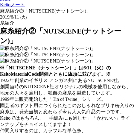
Keitoノート
麻糸紹介②「NUTSCENE(ナットシーン)」
2019/6/11
(火)
糸紹介
麻糸紹介②「NUTSCENE(ナットシー
ン)」
※「NUTSCENE（ナットシーン）」は6/11（火）の
KeitoMaterialCode開催とともに店頭に並びます。※
1922年創業のイギリス アンガス州にあるNUTSCENE社。
創業当時のNUTSCENE社オリジナルの機械を使用しながら、
地元の人々を雇用し、独自の麻糸を製造しています。
1999年に販売開始した「Tin of Twine」シリーズ。
園芸者のギフト用につくられたこのおしゃれなブリキ缶入りの
麻糸は、発売当初と変わらず今も大人気商品の一つです。
Keitoではもちろん、「手編みにも適した」「かわいい」ライ
ンナップをチョイスしてますよ！
仲間入りするのは、カラフルな単色糸、