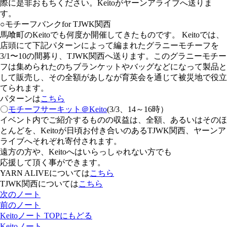
際に是非おもちください。Keitoがヤーンアライブへ送りま
す。
○モチーフバンクfor TJWK関西
馬喰町のKeitoでも何度か開催してきたものです。 Keitoでは、
店頭にて下記パターンによって編まれたグラニーモチーフを
3/1〜10の間募り、TJWK関西へ送ります。このグラニーモチー
フは集められたのちブランケットやバッグなどになって製品と
して販売し、その全額があしなが育英会を通じて被災地で役立
てられます。
パターンは
こちら
〇
モチーフサーキット＠Keito
(3/3、14～16時）
イベント内でご紹介するものの収益は、全額、あるいはそのほ
とんどを、Keitoが日頃お付き合いのあるTJWK関西、ヤーンア
ライブへそれぞれ寄付されます。
遠方の方や、Keitoへはいらっしゃれない方でも
応援して頂く事ができます。
YARN ALIVEについては
こちら
TJWK関西については
こちら
次のノート
前のノート
Keitoノート TOPにもどる
Keitoノート