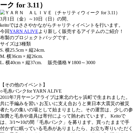
ーク for 3.11）
3月1日（金）～10日（日）の間、
keitoではささやかながらチャリティイベントを行います。
今回
YARN ALIVE
より新しく販売するアイテムのご紹介！
布製のプロジェクトバッグです。
サイズは3種類
S. 横25.5cm × 縦24cm.
M. 横36cm × 縦26cm.
L. 横40cm × 縦37cm. 販売価格￥1800～3000
【その他のイベント】
○毛糸バンクfor YARN ALIVE
2011年7月ヤーンアライブは東北の七ヶ浜町で生まれました。
共に手編みを習い お互いに支え合おうと東日本大震災の被災
者たちの集いの場として始まりました。その運営は、少しの参
加費と毛糸や道具は寄付によって賄われています。 Keitoで
は、3/1〜10の間「毛糸バンク」を募ります。買ったままで手
付かずに眠っている毛糸がありましたら、お立ち寄りいただく