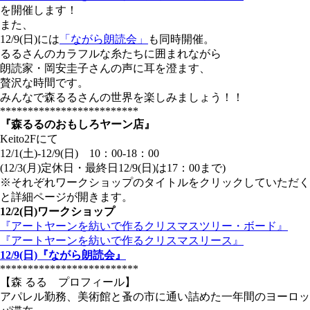
を開催します！
また、
12/9(日)には
「ながら朗読会」
も同時開催。
るるさんのカラフルな糸たちに囲まれながら
朗読家・岡安圭子さんの声に耳を澄ます、
贅沢な時間です。
みんなで森るるさんの世界を楽しみましょう！！
*************************
『森るるのおもしろヤーン店』
Keito2Fにて
12/1(土)-12/9(日) 10：00-18：00
(12/3(月)定休日・最終日12/9(日)は17：00まで)
※それぞれワークショップのタイトルをクリックしていただく
と詳細ページが開きます。
12/2(日)ワークショップ
『アートヤーンを紡いで作るクリスマスツリー・ボード』
『アートヤーンを紡いで作るクリスマスリース』
12/9(日)『ながら朗読会』
*************************
【森 るる プロフィール】
アパレル勤務、美術館と蚤の市に通い詰めた一年間のヨーロッ