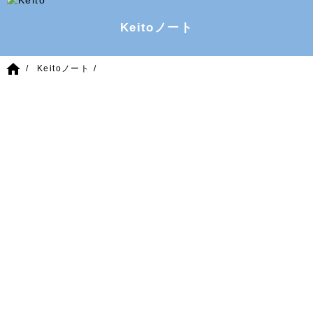
Keitoノート
home
Keitoノート
2018/5/10
(木)
イベント
今年もモノマチに参加します！