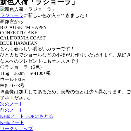
新色入荷「ラジョーラ」
ラジョーラ
に新しい色が入ってきました！
画像左から
BECAUSE I’M HAPPY
CONFETTI CAKE
CALIFORNIA COAST
BLUE HAWAIIAN
どれも春らしい明るいカラーです！
ひとカセでショールなどの小物がお作りいただけます。糸好き
な人へのプレゼントにもオススメです。
〇ラジョーラ（5色）
115g 360m ￥4100+税
ウール100％
棒針 0～3号
※画像は加工してあるため、実際の色とは少々異なります。ご
了承ください。
次のノート
前のノート
Keitoノート TOPにもどる
Keitoノート
ワークショップ