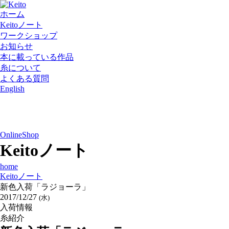
ホーム
Keitoノート
ワークショップ
お知らせ
本に載っている作品
糸について
よくある質問
English
OnlineShop
Keitoノート
home
Keitoノート
新色入荷「ラジョーラ」
2017/12/27
(水)
入荷情報
糸紹介