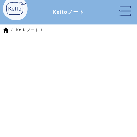
Keitoノート
home
Keitoノート
2017/12/5
(火)
イベント
入荷情報
12/5～「今日は何編む？」糸セット限定販売
林ことみさんの新刊本「今日は何編む？」に掲載されてい
る糸セットを販売します！
ワークショップ開催の12/5スタート（無くなり次第終了）
です！
・ブリオッシュステッチのカウル
・スリップステッチのリストウォーマー