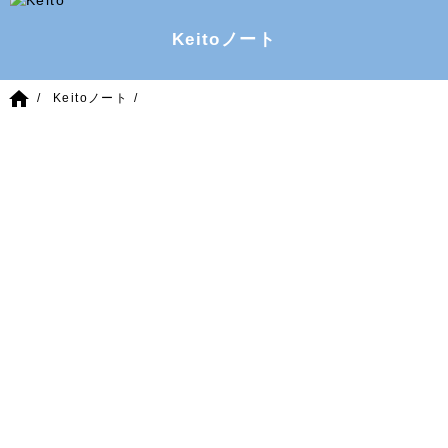
Keitoノート
home
Keitoノート
2017/9/5
(火)
糸紹介
2017AW糸情報「ソフト」
ふわっふわの「ソフト」。
画像ではお伝えしきれないこの触感はぜひ店頭で触ってみ
てください。
コットン混なので、春先までお使いいただけます。
〇ソフト（5色）
50g 95m ￥900+税