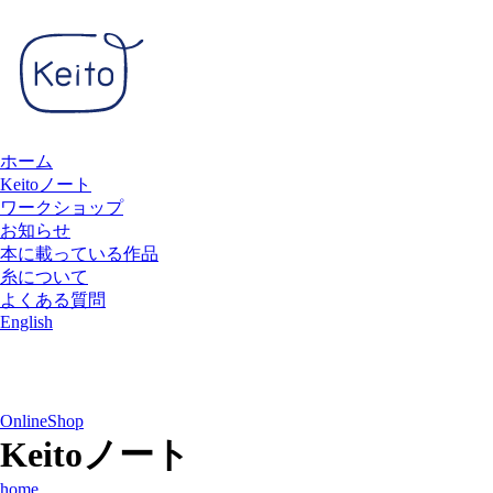
ホーム
Keitoノート
ワークショップ
お知らせ
本に載っている作品
糸について
よくある質問
English
OnlineShop
Keitoノート
home