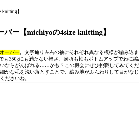
itting】
hiyoの4size knitting】
オーバー
。文字通り左右の袖にそれぞれ異なる模様が編み込ま
で編んでも350gにも満たない軽さ。身頃も袖もボトムアップでわ
いならがんばれる……かも？この機会にぜひ挑戦してみてくだ
細かな毛を洗い落とすことで、編み地がふんわりして目がなじ
くださいね。