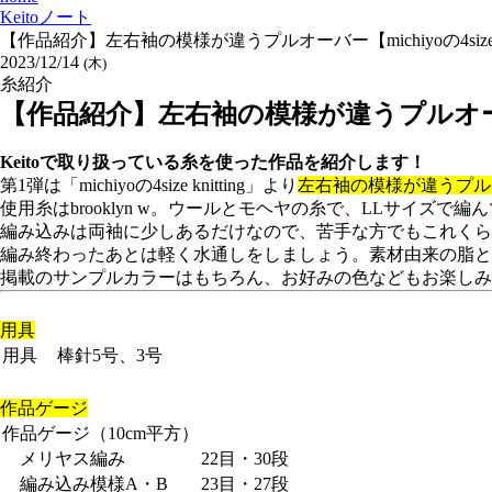
Keitoノート
【作品紹介】左右袖の模様が違うプルオーバー【michiyoの4size kn
2023/12/14
(木)
糸紹介
【作品紹介】左右袖の模様が違うプルオーバー【mic
Keitoで取り扱っている糸を使った作品を紹介します！
第1弾は「michiyoの4size knitting」より
左右袖の模様が違うプル
使用糸はbrooklyn w。ウールとモヘヤの糸で、LLサイズ
編み込みは両袖に少しあるだけなので、苦手な方でもこれくら
編み終わったあとは軽く水通しをしましょう。素材由来の脂と
掲載のサンプルカラーはもちろん、お好みの色などもお楽しみ
用具
用具
棒針5号、3号
作品ゲージ
作品ゲージ（10cm平方）
メリヤス編み
22目・30段
編み込み模様A・B
23目・27段