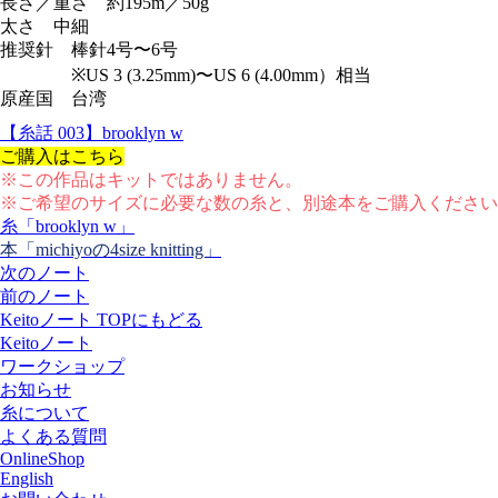
長さ／重さ 約195m／50g
太さ 中細
推奨針 棒針4号〜6号
※US 3 (3.25mm)〜US 6 (4.00mm）相当
原産国 台湾
【糸話 003】brooklyn w
ご購入はこちら
※この作品はキットではありません。
※ご希望のサイズに必要な数の糸と、別途本をご購入ください
糸「brooklyn w」
本「michiyoの4size knitting」
次のノート
前のノート
Keitoノート TOPにもどる
Keitoノート
ワークショップ
お知らせ
糸について
よくある質問
OnlineShop
English