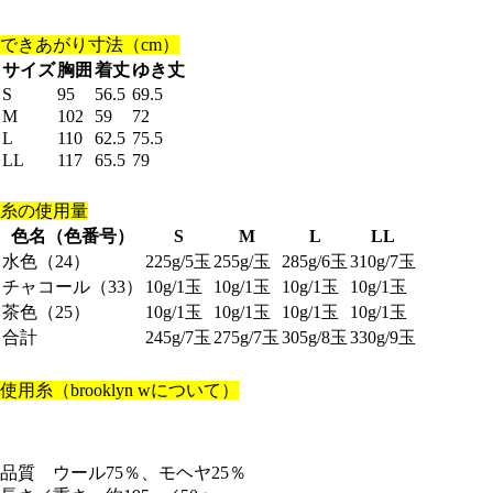
できあがり寸法（cm）
サイズ
胸囲
着丈
ゆき丈
S
95
56.5
69.5
M
102
59
72
L
110
62.5
75.5
LL
117
65.5
79
糸の使用量
色名（色番号）
S
M
L
LL
水色（24）
225g/5玉
255g/玉
285g/6玉
310g/7玉
チャコール（33）
10g/1玉
10g/1玉
10g/1玉
10g/1玉
茶色（25）
10g/1玉
10g/1玉
10g/1玉
10g/1玉
合計
245g/7玉
275g/7玉
305g/8玉
330g/9玉
使用糸（brooklyn wについて）
品質 ウール75％、モヘヤ25％