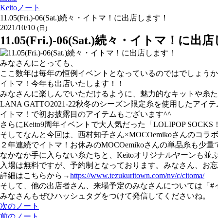
Keitoノート
11.05(Fri.)-06(Sat.)続々・イトマ！に出店します！
2021/10/10
(日)
11.05(Fri.)-06(Sat.)続々・イトマ！に
みなさんにとっても、
ここ数年は毎年の恒例イベントとなっているのではでしょうか
イトマ！今年も出店いたします！！
みなさんに楽しんでいただけるように、魅力的なキットや糸た
LANA GATTO2021-22秋冬のシーズン限定糸を使用したアイ
イトマ！で初お披露目のアイテムもございます^^
さらにKeito9周年イベントで大人気だった「LOLIPOP SO
そしてなんと今回は、西村知子さん×MOCOemikoさんのコラ
２年連続でイトマ！お休みのMOCOemikoさんの単品糸も少
なかなか手に入らない糸たちと、Keitoオリジナルヤーンも並
入場は無料ですが、予約制となっております。みなさん、お忘
詳細はこちらから→
https://www.tezukuritown.com/nv/c/citoma/
そして、他の出店者さん、来場予定のみなさんについては「#
みなさんもぜひハッシュタグをつけて発信してくださいね。
次のノート
前のノート