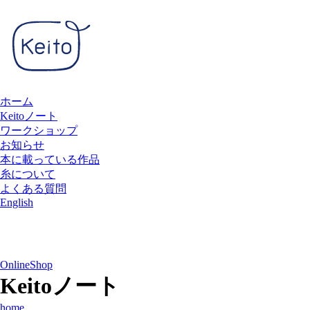
ホーム
Keitoノート
ワークショップ
お知らせ
本に載っている作品
糸について
よくある質問
English
OnlineShop
Keitoノート
home