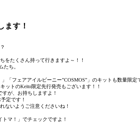
出店します！
？
ちをたくさん持って行きますよ～！！
テムたち。
CKS！」「フェアアイルビーニー”COSMOS”」のキットも数量限
ボキットのKeito限定先行発売もございます！！
量ですが、お持ちしますよ！
ぶ予定です！
れないようご注意くださいね！
イトマ！」でチェックですよ！