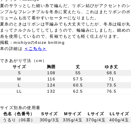
夏のサラッとした細い糸で編んだ、リボン結びがアクセントのシ
ンプルなフレンチプルを冬糸に変えたら、これはまたリボンのボ
リュームも出て着やすいセーターになりました。
夏糸のときはリボンは平編みでも大丈夫でしたが、冬糸は端が丸
まってクルクルしてしてしまうので、輪編みにしました。細めの
糸を使用しているので、長袖でもとても軽く仕上がります。
掲載：michiyoの4size knitting
本の詳細は
＜こちら＞
できあがり寸法（cm）
サイズ
胸囲
丈
ゆき丈
S
108
55
68.5
M
116
57.5
71
L
124
60.5
73.5
LL
132
62.5
76.5
サイズ別糸の使用量
色名（色番号）
Sサイズ
Mサイズ
Lサイズ
LLサイズ
うるり（06茶）
300g/3玉
335g/4玉
370g/4玉
400g/4玉