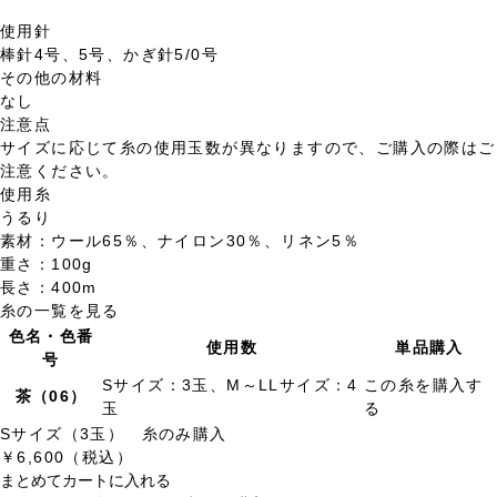
使用針
棒針4号、5号、かぎ針5/0号
その他の材料
なし
注意点
サイズに応じて糸の使用玉数が異なりますので、ご購入の際はご
注意ください。
使用糸
うるり
素材：ウール65％、ナイロン30％、リネン5％
重さ：100g
長さ：400m
糸の一覧を見る
色名・色番
使用数
単品購入
号
Sサイズ：3玉、M～LLサイズ：4
この糸を購入す
茶（06）
玉
る
Sサイズ（3玉） 糸のみ購入
￥6,600（税込）