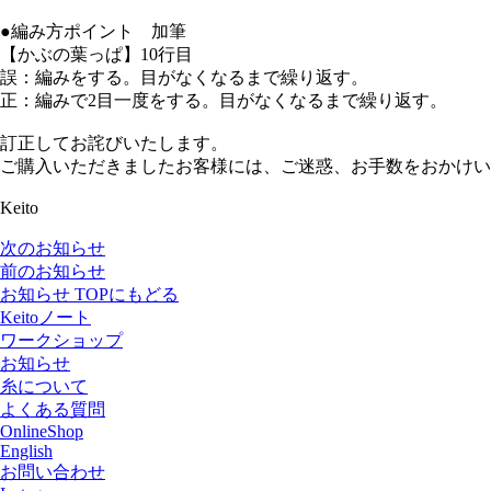
●編み方ポイント
加筆
【かぶの葉っぱ】10行目
誤：編みをする。目がなくなるまで繰り返す。
正：編み
で2目一度
をする。目がなくなるまで繰り返す。
訂正してお詫びいたします。
ご購入いただきましたお客様には、ご迷惑、お手数をおかけい
Keito
次のお知らせ
前のお知らせ
お知らせ TOPにもどる
Keitoノート
ワークショップ
お知らせ
糸について
よくある質問
OnlineShop
English
お問い合わせ