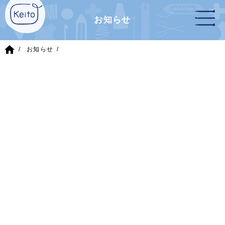
お知らせ
home
お知らせ
2019/12/28
(土)
年末年始のお休み
Keitoは2019/12/27（金）16時まで営業し、
12/28（土）～ 1/4（土）
の間お休みを致します。
2020年は1/5（日）10時より営業いたします。
年内の発送は、12/25（水）受付分までとさせていただき
ます。ご了承くださいませ。
ご来店、ご注文をご予定のお客様は日程にご注意くださ