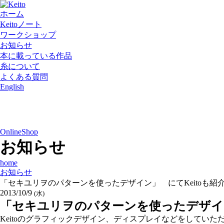
ホーム
Keitoノート
ワークショップ
お知らせ
本に載っている作品
糸について
よくある質問
English
OnlineShop
お知らせ
home
お知らせ
「セキユリヲのパターンを使ったデザイン」 にてKeitoも紹
2013/10/9
(水)
「セキユリヲのパターンを使ったデザイン
Keitoのグラフィックデザイン、ディスプレイなどをしてい