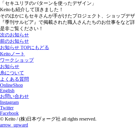
「セキユリヲのパターンを使ったデザイン」
Keitoも紹介して頂きました！
そのほかにもセキさんが手がけたプロジェクト、ショップデザ
『季刊サルビア』で掲載された職人さんたちのお仕事をなど詳
是非ご覧ください！
次のお知らせ
前のお知らせ
お知らせ TOPにもどる
Keitoノート
ワークショップ
お知らせ
糸について
よくある質問
OnlineShop
English
お問い合わせ
Instagram
Twitter
Facebook
© Keito / (株)日本ヴォーグ社 all rights reserved.
arrow_upward